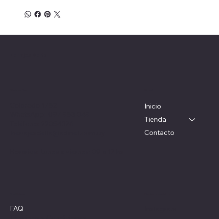
Herrajes Delta
Menú
Ubicación
Colorado 1782
Inicio
WhatsApp: 097 983 049
Tienda
Teléfono: 22054326
Contacto
herrajesdelta@adinet.com.uy
Horarios: Lunes a viernes: 09 a 17 hs
Redes sociales
Políticas
FAQ
Instagram
Términos y Condiciones