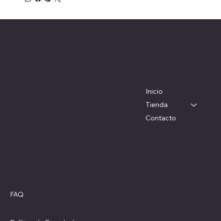
Herrajes Delta
Menú
Ubicación
Colorado 1782
Inicio
WhatsApp: 097 983 049
Tienda
Teléfono: 22054326
Contacto
herrajesdelta@adinet.com.uy
Horarios: Lunes a viernes: 09 a 17 hs
Redes sociales
Políticas
FAQ
Instagram
Términos y Condiciones
Política de Privacidad