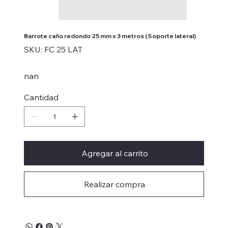
Barrote caño redondo 25 mm x 3 metros (Soporte lateral)
SKU
SKU:
FC 25 LAT
FC
25
LAT
nan
Cantidad
Agregar al carrito
Realizar compra