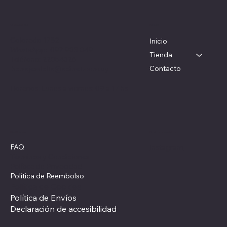
Menú
Ubicación
Colorado 1782
Inicio
WhatsApp: 097 983 049
Tienda
Teléfono: 22054326
Contacto
herrajesdelta@adinet.com.uy
Horarios: Lunes a viernes: 09 a 17 hs
Redes sociales
Políticas
FAQ
Instagram
Términos y Condiciones
Política de Privacidad
Política de Reembolso
Política de Cookies
Política de Envíos
Declaración de accesibilidad