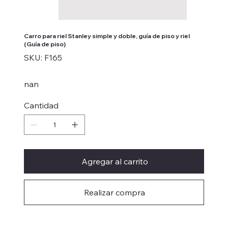
Carro para riel Stanley simple y doble, guía de piso y riel
(Guía de piso)
SKU
SKU:
F165
F165
nan
Cantidad
Agregar al carrito
Realizar compra