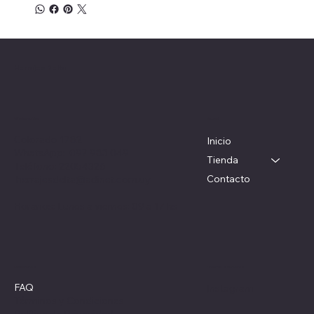
Herrajes Delta
Menú
Ubicación
Colorado 1782
Inicio
WhatsApp: 097 983 049
Tienda
Teléfono: 22054326
Contacto
herrajesdelta@adinet.com.uy
Horarios: Lunes a viernes: 09 a 17 hs
Redes sociales
Políticas
FAQ
Instagram
Términos y Condiciones
Política de Privacidad