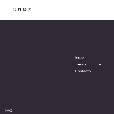
Herrajes Delta
Menú
Ubicación
Colorado 1782
Inicio
WhatsApp: 097 983 049
Tienda
Teléfono: 22054326
Contacto
herrajesdelta@adinet.com.uy
Horarios: Lunes a viernes: 09 a 17 hs
Redes sociales
Políticas
FAQ
Instagram