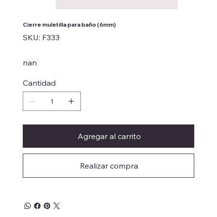
Cierre muletilla para baño (6mm)
SKU
SKU:
F333
F333
nan
Cantidad
Agregar al carrito
Realizar compra