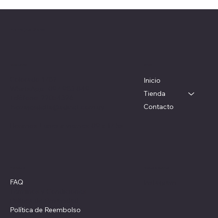
Herrajes Delta
Menú
Ubicación
Colorado 1782
Inicio
WhatsApp: 097 983 049
Tienda
Teléfono: 22054326
Contacto
herrajesdelta@adinet.com.uy
Horarios: Lunes a viernes: 09 a 17 hs
Redes sociales
Políticas
FAQ
Instagram
Términos y Condiciones
Política de Privacidad
Política de Reembolso