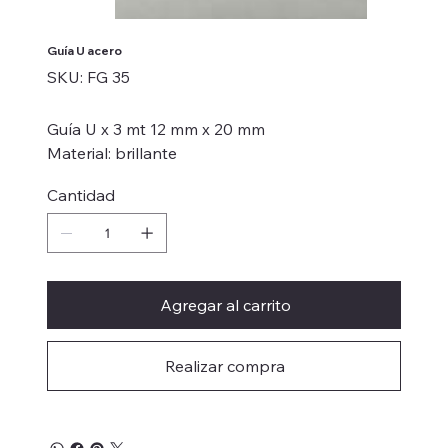
Guía U acero
SKU
SKU:
FG 35
FG
35
Guía U x 3 mt 12 mm x 20 mm
Material: brillante
Cantidad
Agregar al carrito
Realizar compra