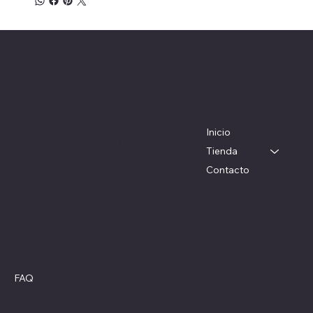
Herrajes Delta
Menú
Ubicación
Colorado 1782
Inicio
WhatsApp: 097 983 049
Tienda
Teléfono: 22054326
Contacto
herrajesdelta@adinet.com.uy
Horarios: Lunes a viernes: 09 a 17 hs
Redes sociales
Políticas
FAQ
Instagram
Términos y Condiciones
Política de Privacidad