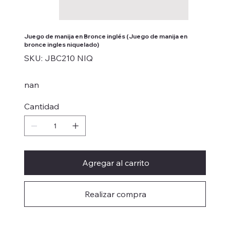
Juego de manija en Bronce inglés (Juego de manija en
bronce ingles niquelado)
SKU
SKU:
JBC210 NIQ
JBC210
NIQ
nan
Cantidad
Agregar al carrito
Realizar compra