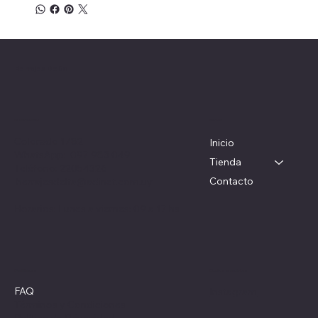
Herrajes Delta
Menú
Ubicación
Colorado 1782
Inicio
WhatsApp: 097 983 049
Tienda
Teléfono: 22054326
Contacto
herrajesdelta@adinet.com.uy
Horarios: Lunes a viernes: 09 a 17 hs
Redes sociales
Políticas
FAQ
Instagram
Términos y Condiciones
Política de Privacidad