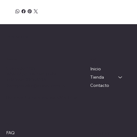
Herrajes Delta
Menú
Ubicación
Colorado 1782
Inicio
WhatsApp: 097 983 049
Tienda
Teléfono: 22054326
Contacto
herrajesdelta@adinet.com.uy
Horarios: Lunes a viernes: 09 a 17 hs
Redes sociales
Políticas
FAQ
Instagram