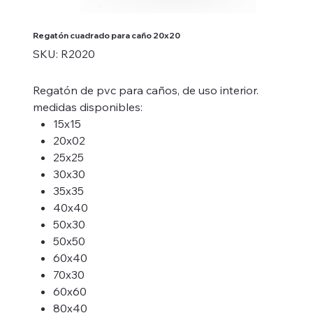
Regatón cuadrado para caño 20x20
SKU
SKU:
R2020
R2020
Regatón de pvc para caños, de uso interior.
medidas disponibles:
15x15
20x02
25x25
30x30
35x35
40x40
50x30
50x50
60x40
70x30
60x60
80x40