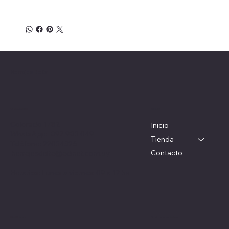
Herrajes Delta
Menú
Ubicación
Colorado 1782
Inicio
WhatsApp: 097 983 049
Tienda
Teléfono: 22054326
Contacto
herrajesdelta@adinet.com.uy
Horarios: Lunes a viernes: 09 a 17 hs
Redes sociales
Políticas