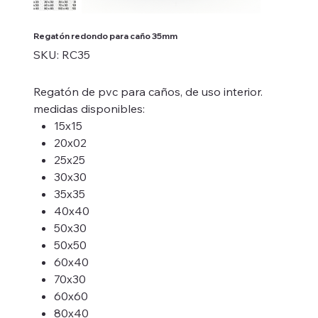
Regatón redondo para caño 35mm
SKU
SKU:
RC35
RC35
Regatón de pvc para caños, de uso interior.
medidas disponibles:
15x15
20x02
25x25
30x30
35x35
40x40
50x30
50x50
60x40
70x30
60x60
80x40