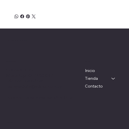
Herrajes Delta
Menú
Ubicación
Colorado 1782
Inicio
WhatsApp: 097 983 049
Tienda
Teléfono: 22054326
Contacto
herrajesdelta@adinet.com.uy
Horarios: Lunes a viernes: 09 a 17 hs
Redes sociales
Políticas