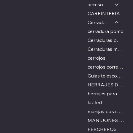
accesorios de cocina
CARPINTERIA
Cerraduras
cerradura pomo
Cerraduras para blindex
Cerraduras multipunto exterior
cerrojos
cerrojos corredizos
Guias telescopicas
HERRAJES DE VIDRIO
herrajes para mesas
luz led
manijas para puertas
MANIJONES PARA PUERTA
PERCHEROS