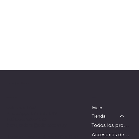
Herrajes Delta
Menú
Ubicación
Colorado 1782
Inicio
WhatsApp: 097 983 049
Tienda
Teléfono: 22054326
Todos los productos
herrajesdelta@adinet.com.uy
Accesorios de carpinteria
Horarios: Lunes a viernes: 09 a 17 hs