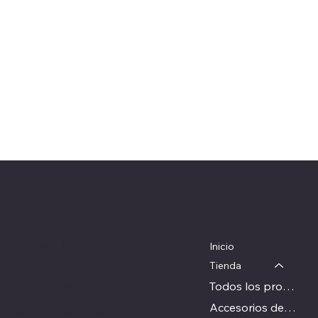
Herrajes Delta
Menú
Ubicación
Colorado 1782
Inicio
WhatsApp: 097 983 049
Tienda
Teléfono: 22054326
Todos los productos
herrajesdelta@adinet.com.uy
Accesorios de carpinteria
Horarios: Lunes a viernes: 09 a 17 hs