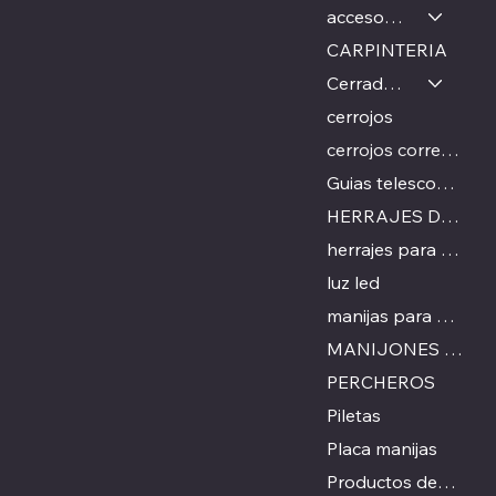
accesorios de cocina
CARPINTERIA
Cerraduras
cerrojos
cerrojos corredizos
Guias telescopicas
HERRAJES DE VIDRIO
herrajes para mesas
luz led
manijas para puertas
MANIJONES PARA PUERTA
PERCHEROS
Piletas
Placa manijas
Productos destacados