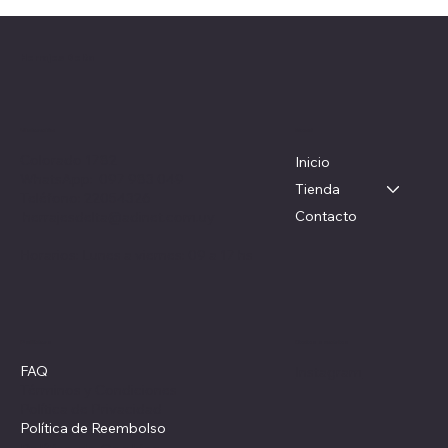
Herrajes Delta
Menú
Ubicación
Colorado 1782
Inicio
WhatsApp: 097 983 049
Tienda
Teléfono: 22054326
Contacto
herrajesdelta@adinet.com.uy
Horarios: Lunes a viernes: 09 a 17 hs
Redes sociales
Políticas
FAQ
Instagram
Términos y Condiciones
Política de Privacidad
Política de Reembolso