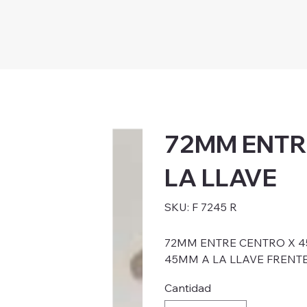
72MM ENTR
LA LLAVE
SKU
SKU:
F 7245 R
F
7245
R
72MM ENTRE CENTRO X 4
45MM A LA LLAVE FRENTE 
Cantidad