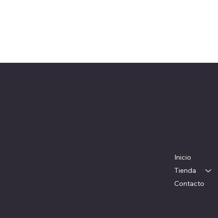
Herrajes Delta
Ubicación
Menú
Colorado 1782
Inicio
WhatsApp: 097 983 049
Tienda
Teléfono: 22054326
Contacto
herrajesdelta@adinet.com.uy
Horarios: Lunes a viernes: 09 a 17 hs