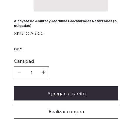
Alcayata de Amurar y Atornillar Galvanizadas Reforzadas (6
pulgadas)
SKU
SKU:
C A 600
C
A
600
nan
Cantidad
Agregar al carrito
Realizar compra