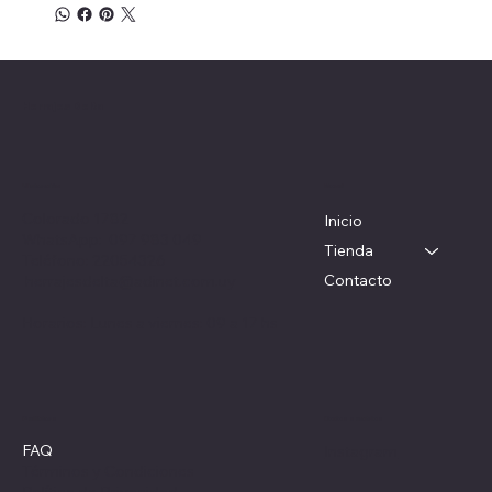
Herrajes Delta
Menú
Ubicación
Colorado 1782
Inicio
WhatsApp: 097 983 049
Tienda
Teléfono: 22054326
Contacto
herrajesdelta@adinet.com.uy
Horarios: Lunes a viernes: 09 a 17 hs
Redes sociales
Políticas
FAQ
Instagram
Términos y Condiciones
Política de Privacidad