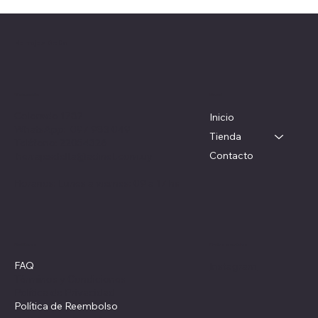
Herrajes Delta
Menú
Ubicación
Colorado 1782
Inicio
WhatsApp: 097 983 049
Tienda
Teléfono: 22054326
Contacto
herrajesdelta@adinet.com.uy
Horarios: Lunes a viernes: 09 a 17 hs
Redes sociales
Políticas
FAQ
Instagram
Términos y Condiciones
Política de Privacidad
Política de Reembolso