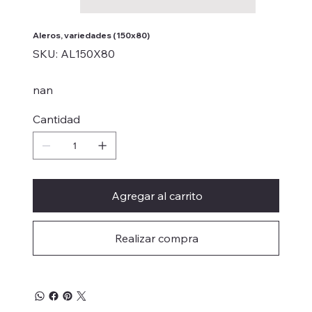
Aleros, variedades (150x80)
SKU
SKU:
AL150X80
AL150X80
nan
Cantidad
Agregar al carrito
Realizar compra