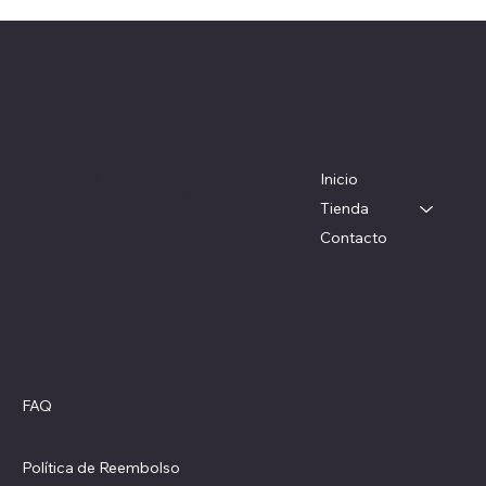
Herrajes Delta
Menú
Ubicación
Colorado 1782
Inicio
WhatsApp: 097 983 049
Tienda
Teléfono: 22054326
Contacto
herrajesdelta@adinet.com.uy
Horarios: Lunes a viernes: 09 a 17 hs
Redes sociales
Políticas
FAQ
Instagram
Términos y Condiciones
Política de Privacidad
Política de Reembolso