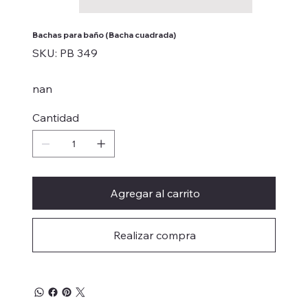
Bachas para baño (Bacha cuadrada)
SKU
SKU:
PB 349
PB
349
nan
Cantidad
Agregar al carrito
Realizar compra