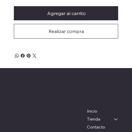
Agregar al carrito
Realizar compra
Herrajes Delta
Menú
Ubicación
Colorado 1782
Inicio
WhatsApp: 097 983 049
Tienda
Teléfono: 22054326
Contacto
herrajesdelta@adinet.com.uy