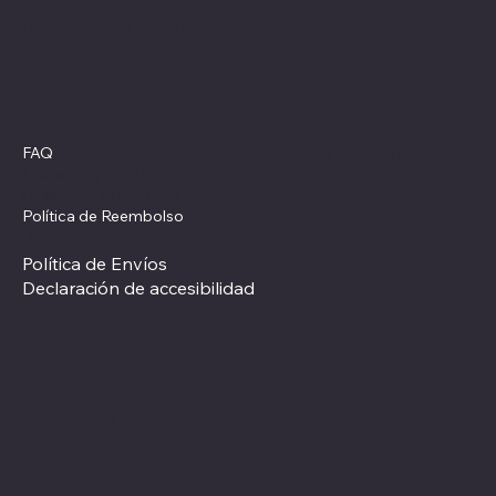
Horarios: Lunes a viernes: 09 a 17 hs
Redes sociales
Políticas
FAQ
Instagram
Términos y Condiciones
Política de Privacidad
Política de Reembolso
Política de Cookies
Política de Envíos
Declaración de accesibilidad
© 2035 por Más