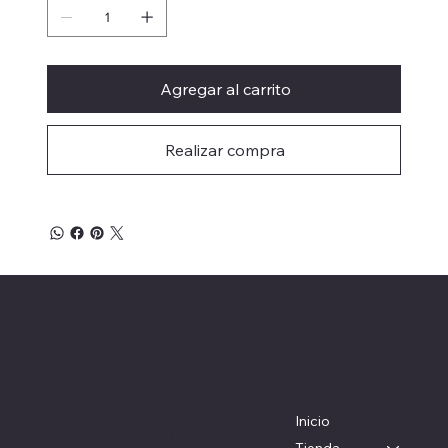
Agregar al carrito
Realizar compra
Herrajes Delta
Menú
Ubicación
Colorado 1782
Inicio
WhatsApp: 097 983 049
Tienda