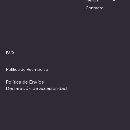
Teléfono: 22054326
Contacto
herrajesdelta@adinet.com.uy
Horarios: Lunes a viernes: 09 a 17 hs
Redes sociales
Políticas
FAQ
Instagram
Términos y Condiciones
Política de Privacidad
Política de Reembolso
Política de Cookies
Política de Envíos
Declaración de accesibilidad
© 2035 por Más