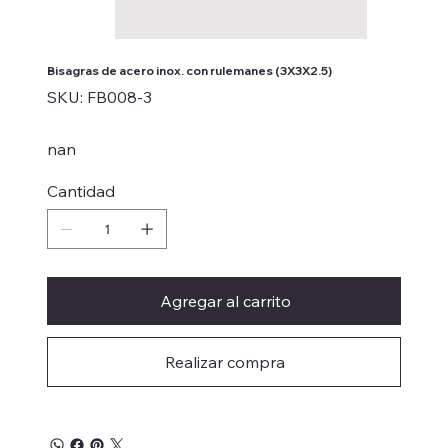
Bisagras de acero inox. con rulemanes (3X3X2.5)
SKU
SKU:
FB008-3
FB008-
3
nan
Cantidad
Agregar al carrito
Realizar compra