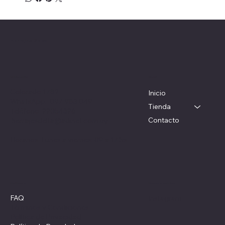
Herrajes Delta
Menú
Ubicación
Colorado 1782
Inicio
WhatsApp: 097 983 049
Tienda
Teléfono: 22054326
Contacto
herrajesdelta@adinet.com.uy
Horarios: Lunes a viernes: 09 a 17 hs
Redes sociales
Políticas
FAQ
Instagram
Términos y Condiciones
Política de Privacidad