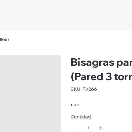
llos)
Bisagras par
(Pared 3 torn
SKU
SKU:
FV266
FV266
nan
Cantidad