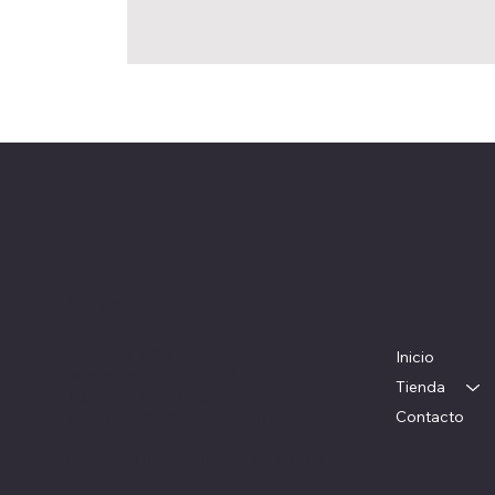
Herrajes Delta
Ubicación
Menú
Colorado 1782
Inicio
WhatsApp: 097 983 049
Tienda
Teléfono: 22054326
Contacto
herrajesdelta@adinet.com.uy
Horarios: Lunes a viernes: 09 a 17 hs