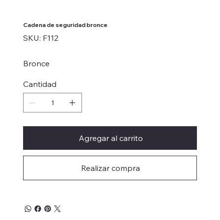
Cadena de seguridad bronce
SKU
SKU:
F112
F112
Bronce
Cantidad
Agregar al carrito
Realizar compra