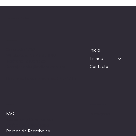
Herrajes Delta
Menú
Ubicación
Colorado 1782
Inicio
WhatsApp: 097 983 049
Tienda
Teléfono: 22054326
Contacto
herrajesdelta@adinet.com.uy
Horarios: Lunes a viernes: 09 a 17 hs
Redes sociales
Políticas
FAQ
Instagram
Términos y Condiciones
Política de Privacidad
Política de Reembolso