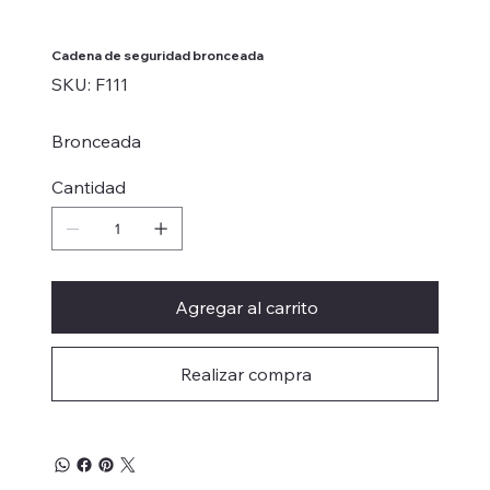
Cadena de seguridad bronceada
SKU
SKU:
F111
F111
Bronceada
Cantidad
Agregar al carrito
Realizar compra