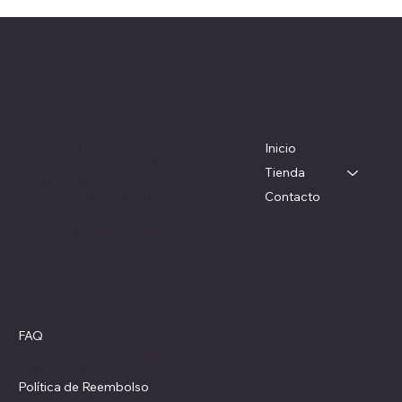
Herrajes Delta
Menú
Ubicación
Colorado 1782
Inicio
WhatsApp: 097 983 049
Tienda
Teléfono: 22054326
Contacto
herrajesdelta@adinet.com.uy
Horarios: Lunes a viernes: 09 a 17 hs
Redes sociales
Políticas
FAQ
Instagram
Términos y Condiciones
Política de Privacidad
Política de Reembolso