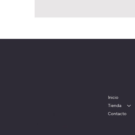
Herrajes Delta
Ubicación
Menú
Colorado 1782
Inicio
WhatsApp: 097 983 049
Tienda
Teléfono: 22054326
Contacto
herrajesdelta@adinet.com.uy
Horarios: Lunes a viernes: 09 a 17 hs