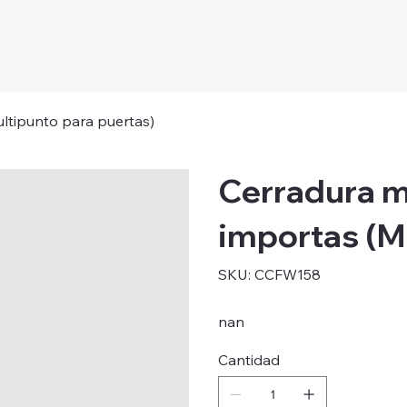
ltipunto para puertas)
Cerradura m
importas (M
SKU
SKU:
CCFW158
CCFW158
nan
Cantidad