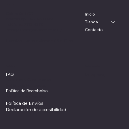
Menú
Ubicación
Colorado 1782
Inicio
WhatsApp: 097 983 049
Tienda
Teléfono: 22054326
Contacto
herrajesdelta@adinet.com.uy
Horarios: Lunes a viernes: 09 a 17 hs
Redes sociales
Políticas
FAQ
Instagram
Términos y Condiciones
Política de Privacidad
Política de Reembolso
Política de Cookies
Política de Envíos
Declaración de accesibilidad