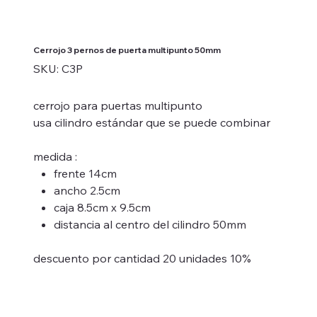
Cerrojo 3 pernos de puerta multipunto 50mm
SKU
SKU:
C3P
C3P
cerrojo para puertas multipunto
usa cilindro estándar que se puede combinar
medida :
frente 14cm
ancho 2.5cm
caja 8.5cm x 9.5cm
distancia al centro del cilindro 50mm
descuento por cantidad 20 unidades 10%