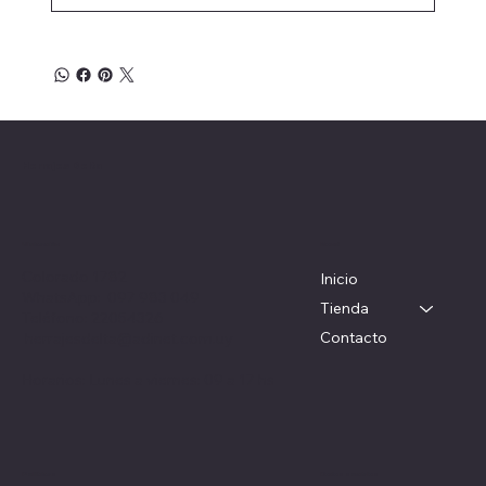
Herrajes Delta
Menú
Ubicación
Colorado 1782
Inicio
WhatsApp: 097 983 049
Tienda
Teléfono: 22054326
Contacto
herrajesdelta@adinet.com.uy
Horarios: Lunes a viernes: 09 a 17 hs
Redes sociales
Políticas