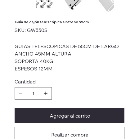
Guía de cajón telescópica sin freno 55cm
SKU
SKU:
GW550S
GW550S
GUIAS TELESCOPICAS DE 55CM DE LARGO
ANCHO 45MM ALTURA
SOPORTA 40KG
ESPESOS 12MM
Cantidad
Agregar al carrito
Realizar compra