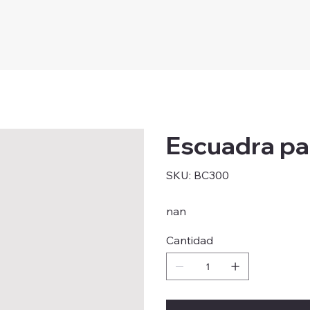
Escuadra pa
SKU
SKU:
BC300
BC300
nan
Cantidad