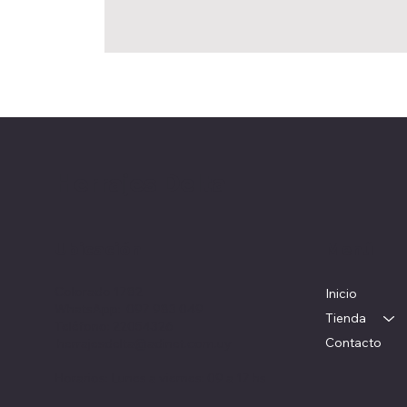
Herrajes Delta
Ubicación
Menú
Colorado 1782
Inicio
WhatsApp: 097 983 049
Tienda
Teléfono: 22054326
Contacto
herrajesdelta@adinet.com.uy
Horarios: Lunes a viernes: 09 a 17 hs