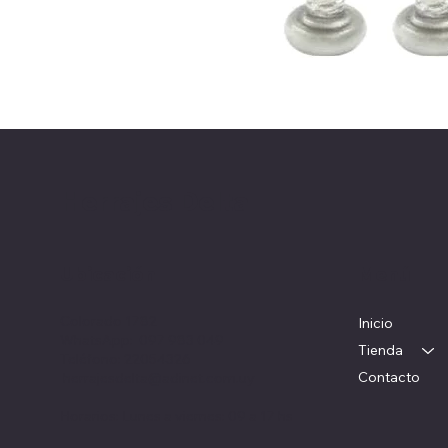
Herrajes Delta
Ubicación
Menú
Colorado 1782
Inicio
WhatsApp: 097 983 049
Tienda
Teléfono: 22054326
Contacto
herrajesdelta@adinet.com.uy
Horarios: Lunes a viernes: 09 a 17 hs