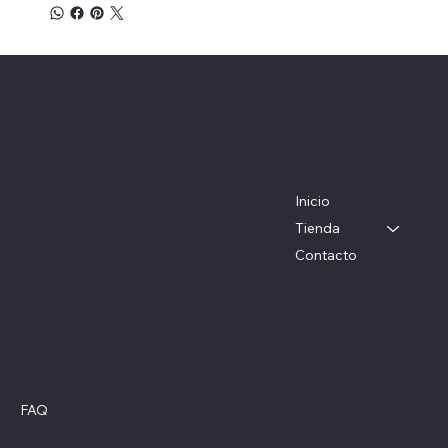
Herrajes Delta
Menú
Ubicación
Colorado 1782
Inicio
WhatsApp: 097 983 049
Tienda
Teléfono: 22054326
Contacto
herrajesdelta@adinet.com.uy
Horarios: Lunes a viernes: 09 a 17 hs
Redes sociales
Políticas
FAQ
Instagram
Términos y Condiciones
Política de Privacidad