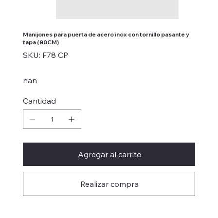
Manijones para puerta de acero inox con tornillo pasante y
tapa (80CM)
SKU
SKU:
F78 CP
F78
CP
nan
Cantidad
Agregar al carrito
Realizar compra