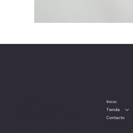
Herrajes Delta
Ubicación
Menú
Colorado 1782
Inicio
WhatsApp: 097 983 049
Tienda
Teléfono: 22054326
Contacto
herrajesdelta@adinet.com.uy
Horarios: Lunes a viernes: 09 a 17 hs