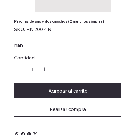
Perchas de uno y dos ganchos (2 ganchos simples)
SKU
SKU:
HK 2007-N
HK
2007-
N
nan
Cantidad
Agregar al carrito
Realizar compra