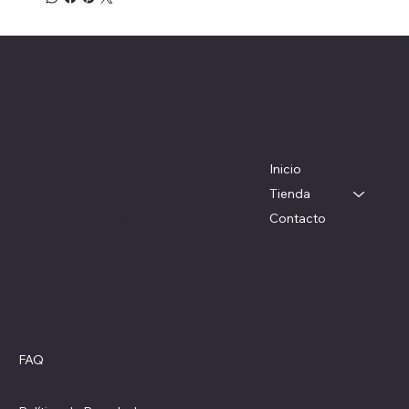
Herrajes Delta
Menú
Ubicación
Colorado 1782
Inicio
WhatsApp: 097 983 049
Tienda
Teléfono: 22054326
Contacto
herrajesdelta@adinet.com.uy
Horarios: Lunes a viernes: 09 a 17 hs
Redes sociales
Políticas
FAQ
Instagram
Términos y Condiciones
Política de Privacidad