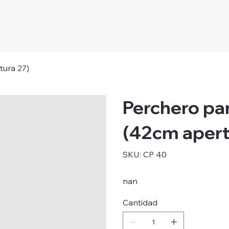
tura 27)
Perchero pa
(42cm apert
SKU
SKU:
CP 40
CP
40
nan
Cantidad