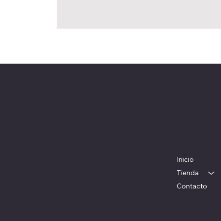
Herrajes Delta
Ubicación
Menú
Colorado 1782
Inicio
WhatsApp: 097 983 049
Tienda
Teléfono: 22054326
Contacto
herrajesdelta@adinet.com.uy
Horarios: Lunes a viernes: 09 a 17 hs