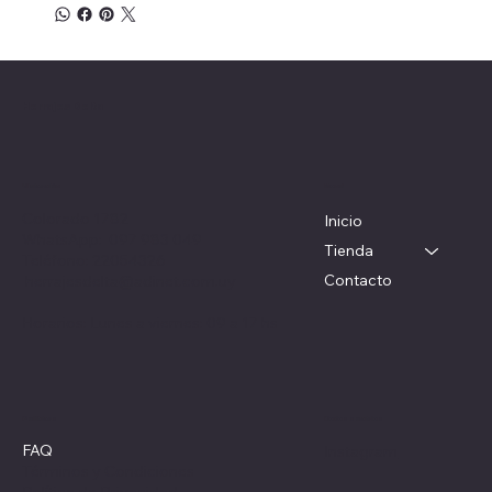
Herrajes Delta
Menú
Ubicación
Colorado 1782
Inicio
WhatsApp: 097 983 049
Tienda
Teléfono: 22054326
Contacto
herrajesdelta@adinet.com.uy
Horarios: Lunes a viernes: 09 a 17 hs
Redes sociales
Políticas
FAQ
Instagram
Términos y Condiciones
Política de Privacidad