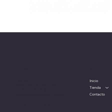
Herrajes Delta
Ubicación
Menú
Colorado 1782
Inicio
WhatsApp: 097 983 049
Tienda
Teléfono: 22054326
Contacto
herrajesdelta@adinet.com.uy
Horarios: Lunes a viernes: 09 a 17 hs