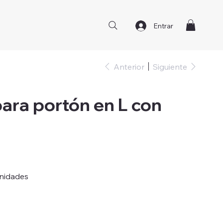
Entrar
Anterior
Siguiente
ara portón en L con
unidades