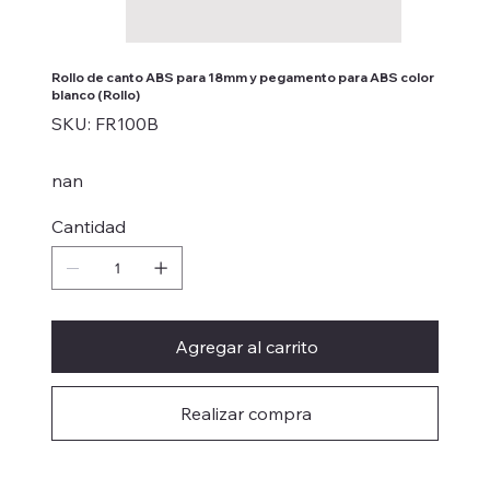
Rollo de canto ABS para 18mm y pegamento para ABS color
blanco (Rollo)
SKU
SKU:
FR100B
FR100B
nan
Cantidad
Agregar al carrito
Realizar compra