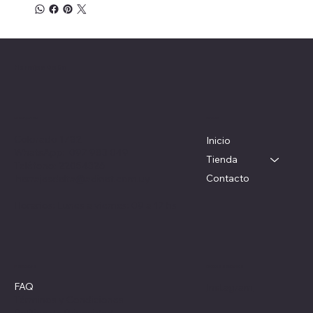
Herrajes Delta
Menú
Ubicación
Colorado 1782
Inicio
WhatsApp: 097 983 049
Tienda
Teléfono: 22054326
Contacto
herrajesdelta@adinet.com.uy
Horarios: Lunes a viernes: 09 a 17 hs
Redes sociales
Políticas
FAQ
Instagram
Términos y Condiciones
Política de Privacidad