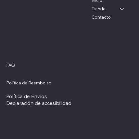
Inicio
WhatsApp: 097 983 049
Tienda
Teléfono: 22054326
Contacto
herrajesdelta@adinet.com.uy
Horarios: Lunes a viernes: 09 a 17 hs
Redes sociales
Políticas
FAQ
Instagram
Términos y Condiciones
Política de Privacidad
Política de Reembolso
Política de Cookies
Política de Envíos
Declaración de accesibilidad