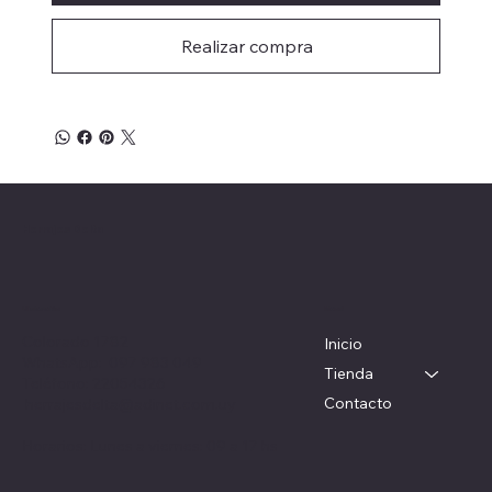
Realizar compra
Herrajes Delta
Menú
Ubicación
Colorado 1782
Inicio
WhatsApp: 097 983 049
Tienda
Teléfono: 22054326
Contacto
herrajesdelta@adinet.com.uy
Horarios: Lunes a viernes: 09 a 17 hs