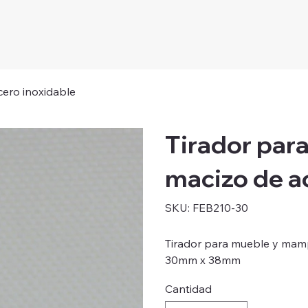
ero inoxidable
Tirador par
macizo de a
SKU
SKU:
FEB210-30
FEB210-
30
Tirador para mueble y mamp
30mm x 38mm
Cantidad