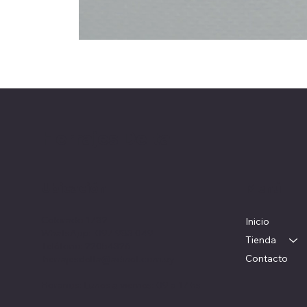
Herrajes Delta
Ubicación
Menú
Colorado 1782
Inicio
WhatsApp: 097 983 049
Tienda
Teléfono: 22054326
Contacto
herrajesdelta@adinet.com.uy
Horarios: Lunes a viernes: 09 a 17 hs