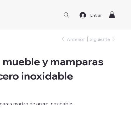
Entrar
Anterior
Siguiente
a mueble y mamparas
cero inoxidable
aras macizo de acero inoxidable.